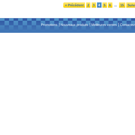
« Précédent
2
3
4
5
6
15
Suiv
...
Promotions
Nouveaux produits
Meilleures ventes
Contactez