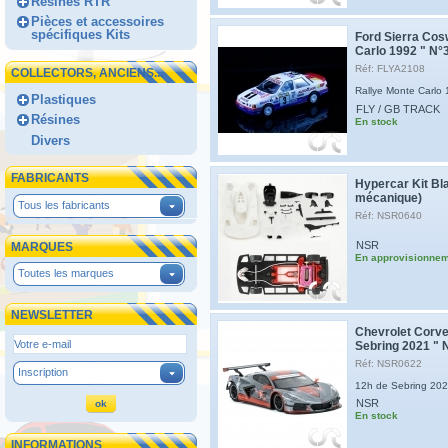
Résines RTR
Pièces et accessoires
spécifiques Kits
Ford Sierra Cos
Carlo 1992 " N°
Réf: FLYA2108
COLLECTORS, ANCIENS...
Rallye Monte Carl
Plastiques
FLY / GB TRACK
Résines
En stock
Divers
FABRICANTS
Hypercar Kit Bl
mécanique)
Tous les fabricants
Réf: NSR0640
NSR
MARQUES
En approvisionne
Toutes les marques
NEWSLETTER
Chevrolet Corve
Sebring 2021 " 
Réf: NSR0622
Inscription
12h de Sebring 20
NSR
En stock
INFORMATIONS