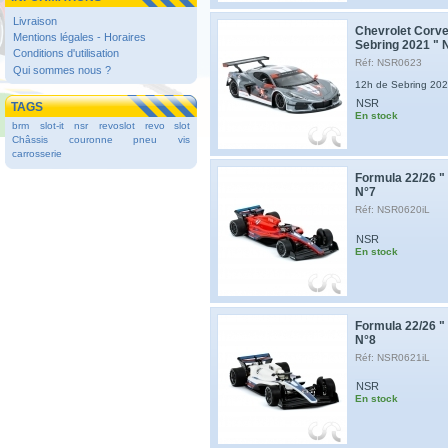
Livraison
Chevrolet Corve
Mentions légales - Horaires
Sebring 2021 " 
Conditions d'utilisation
Réf: NSR0623
Qui sommes nous ?
12h de Sebring 20
NSR
TAGS
En stock
brm
slot-it
nsr
revoslot
revo slot
Châssis
couronne
pneu
vis
carrosserie
Formula 22/26 " 
N°7
Réf: NSR0620iL
NSR
En stock
Formula 22/26 " 
N°8
Réf: NSR0621iL
NSR
En stock