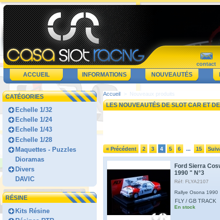
contact
ACCUEIL
INFORMATIONS
NOUVEAUTÉS
Accueil
>
Nouveaux produits
CATÉGORIES
LES NOUVEAUTÉS DE SLOT CAR ET DE
Echelle 1/32
Echelle 1/24
Echelle 1/43
Echelle 1/28
Maquettes - Puzzles
« Précédent
2
3
4
5
6
15
Suiv
...
Dioramas
Ford Sierra Cos
Divers
1990 " N°3
DAVIC
Réf: FLYA2107
Rallye Osona 19
RÉSINE
FLY / GB TRACK
En stock
Kits Résine